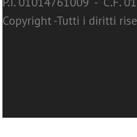
P.I. 01014761009 - C.F. 
Copyright -Tutti i diritti ris