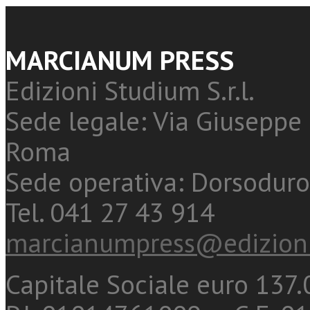
MARCIANUM PRESS
Edizioni Studium S.r.l.
Sede legale: Via Giuseppe 
Roma
Sede operativa: Dorsoduro
Tel. 041 27 43 914
marcianumpress@edizioni
Capitale Sociale euro 137.0