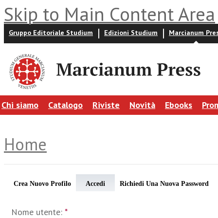
Skip to Main Content Area
Gruppo Editoriale Studium
Edizioni Studium
Marcianum Pre
Chi siamo
Catalogo
Riviste
Novità
Ebooks
Pro
Home
Crea Nuovo Profilo
Accedi
Richiedi Una Nuova Password
Nome utente:
*