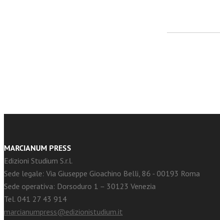
facebook
Twitter
MARCIANUM PRESS
Edizioni Studium S.r.l.
Sede legale: Via Giuseppe Gioachino Belli, 86 - 00193 Roma
Sede operativa: Dorsoduro 1 – 30123 Venezia
Tel. 041 27 43 914
marcianumpress@edizionistudium.it