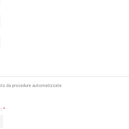
iato da procedure automatizzate
?:
*