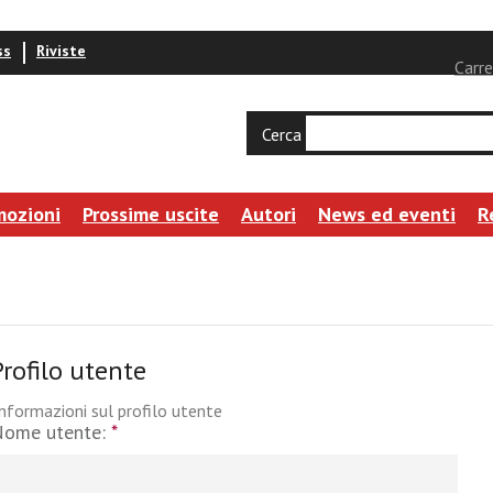
ss
Riviste
Carre
Cerca
mozioni
Prossime uscite
Autori
News ed eventi
R
Profilo utente
nformazioni sul profilo utente
Nome utente:
*