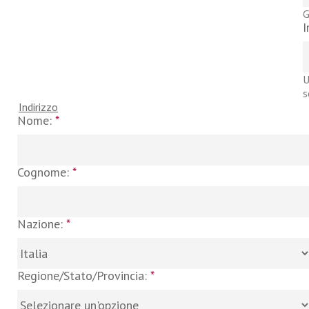
G
I
U
s
Indirizzo
Nome:
*
Cognome:
*
Nazione:
*
Regione/Stato/Provincia:
*