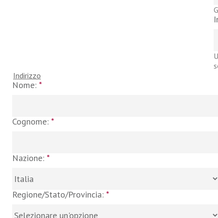
G
I
U
s
Indirizzo
Nome:
*
Cognome:
*
Nazione:
*
Regione/Stato/Provincia:
*