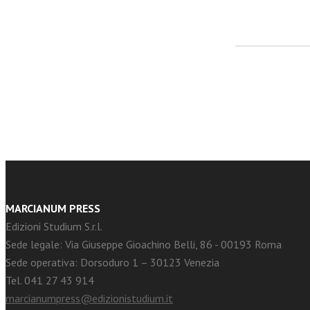
facebook
Twitter
MARCIANUM PRESS
Edizioni Studium S.r.l.
Sede legale: Via Giuseppe Gioachino Belli, 86 - 00193 Roma
Sede operativa: Dorsoduro 1 – 30123 Venezia
Tel. 041 27 43 914
marcianumpress@edizionistudium.it