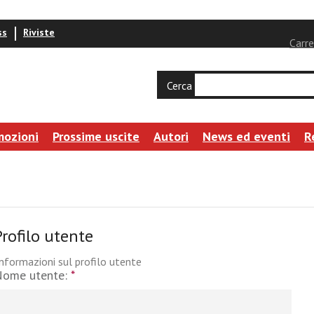
ss
Riviste
Carre
Cerca
mozioni
Prossime uscite
Autori
News ed eventi
R
Profilo utente
nformazioni sul profilo utente
Nome utente:
*