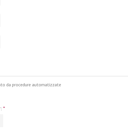
iato da procedure automatizzate
?:
*