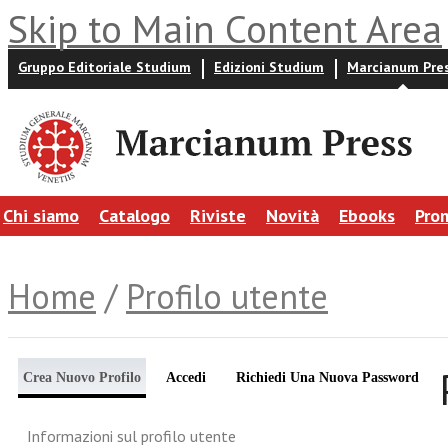
Skip to Main Content Area
Gruppo Editoriale Studium
Edizioni Studium
Marcianum Pre
Chi siamo
Catalogo
Riviste
Novità
Ebooks
Pro
Home
/
Profilo utente
Crea Nuovo Profilo
Accedi
Richiedi Una Nuova Password
Informazioni sul profilo utente