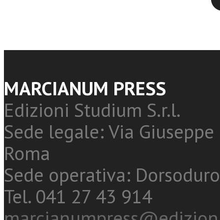
MARCIANUM PRESS
Edizioni Studium S.r.l.
Sede legale: Via Giuseppe 
Roma
Sede operativa: Dorsoduro
Tel. 041 27 43 914
marcianumpress@edizioni