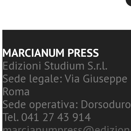
MARCIANUM PRESS
Edizioni Studium S.r.l.
Sede legale: Via Giuseppe 
Roma
Sede operativa: Dorsoduro
Tel. 041 27 43 914
marcianumpress@edizioni