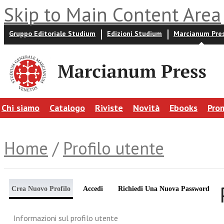
Skip to Main Content Area
Gruppo Editoriale Studium
Edizioni Studium
Marcianum Pre
Chi siamo
Catalogo
Riviste
Novità
Ebooks
Pro
Home
/
Profilo utente
Crea Nuovo Profilo
Accedi
Richiedi Una Nuova Password
Informazioni sul profilo utente