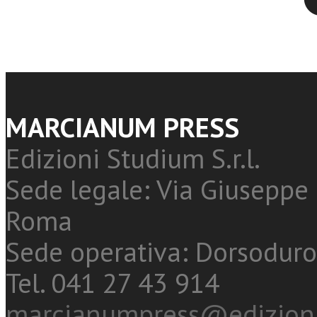
MARCIANUM PRESS
Edizioni Studium S.r.l.
Sede legale: Via Giuseppe 
Roma
Sede operativa: Dorsoduro
Tel. 041 27 43 914
marcianumpress@edizioni