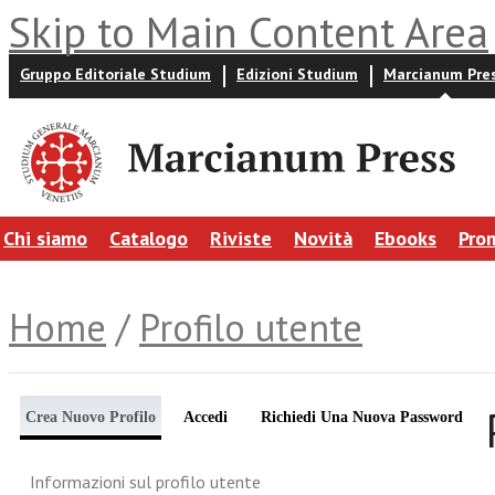
Skip to Main Content Area
Gruppo Editoriale Studium
Edizioni Studium
Marcianum Pre
Chi siamo
Catalogo
Riviste
Novità
Ebooks
Pro
Home
/
Profilo utente
Crea Nuovo Profilo
Accedi
Richiedi Una Nuova Password
Informazioni sul profilo utente