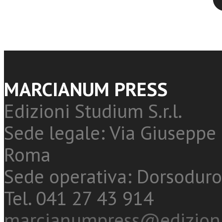
MARCIANUM PRESS
Edizioni Studium S.r.l.
Sede legale: Via Giuseppe 
Roma
Sede operativa: Dorsoduro
Tel. 041 27 43 914
marcianumpress@edizioni