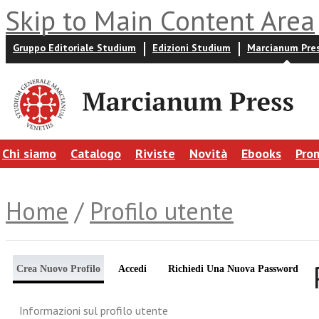
Skip to Main Content Area
Gruppo Editoriale Studium
Edizioni Studium
Marcianum Pre
Chi siamo
Catalogo
Riviste
Novità
Ebooks
Pro
Home
/
Profilo utente
Crea Nuovo Profilo
Accedi
Richiedi Una Nuova Password
Informazioni sul profilo utente