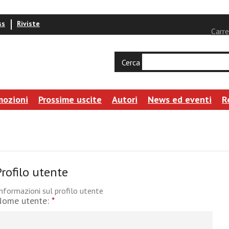
ss
Riviste
Carre
Cerca
mozioni
Prossime uscite
Autori
News ed eventi
R
Profilo utente
nformazioni sul profilo utente
Nome utente:
*