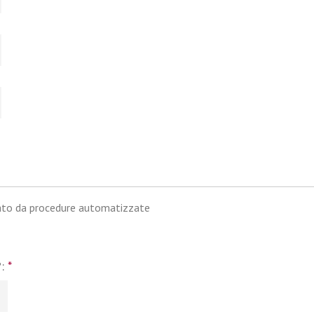
iato da procedure automatizzate
?:
*