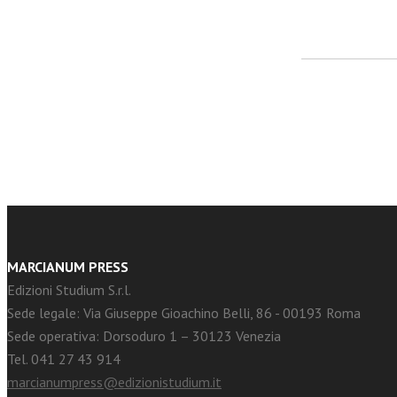
facebook
Twitter
MARCIANUM PRESS
Edizioni Studium S.r.l.
Sede legale: Via Giuseppe Gioachino Belli, 86 - 00193 Roma
Sede operativa: Dorsoduro 1 – 30123 Venezia
Tel. 041 27 43 914
marcianumpress@edizionistudium.it