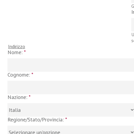
G
I
U
s
Indirizzo
Nome:
*
Cognome:
*
Nazione:
*
Regione/Stato/Provincia:
*