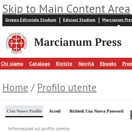
Skip to Main Content Area
Gruppo Editoriale Studium
Edizioni Studium
Marcianum Pre
Chi siamo
Catalogo
Riviste
Novità
Ebooks
Pro
Home
/
Profilo utente
Crea Nuovo Profilo
Accedi
Richiedi Una Nuova Password
Informazioni sul profilo utente