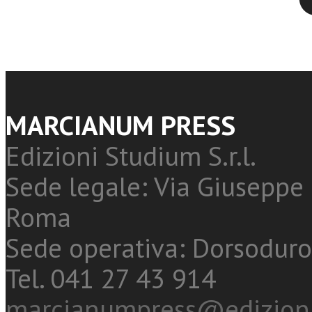
MARCIANUM PRESS
Edizioni Studium S.r.l.
Sede legale: Via Giuseppe 
Roma
Sede operativa: Dorsoduro
Tel. 041 27 43 914
marcianumpress@edizioni