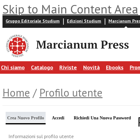
Skip to Main Content Area
Gruppo Editoriale Studium
Edizioni Studium
Marcianum Pre
Chi siamo
Catalogo
Riviste
Novità
Ebooks
Pro
Home
/
Profilo utente
Crea Nuovo Profilo
Accedi
Richiedi Una Nuova Password
Informazioni sul profilo utente