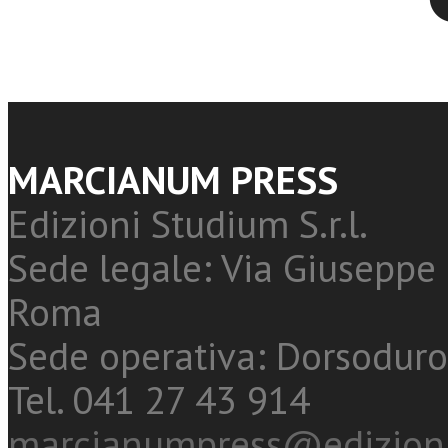
MARCIANUM PRESS
Edizioni Studium S.r.l.
Sede legale: Via Giuseppe 
Roma
Sede operativa: Dorsoduro
Tel. 041 27 43 914
marcianumpress@edizioni