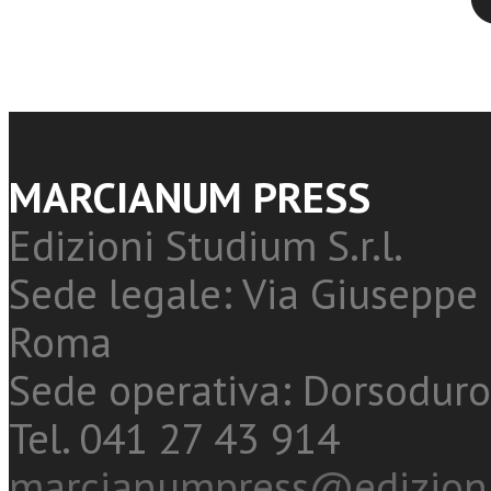
MARCIANUM PRESS
Edizioni Studium S.r.l.
Sede legale: Via Giuseppe 
Roma
Sede operativa: Dorsoduro
Tel. 041 27 43 914
marcianumpress@edizioni