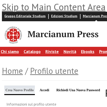
Skip to Main Content Area
Gruppo Editoriale Studium
Edizioni Studium
Marcianum Pre
Chi siamo
Catalogo
Riviste
Novità
Ebooks
Pro
Home
/
Profilo utente
Crea Nuovo Profilo
Accedi
Richiedi Una Nuova Password
Informazioni sul profilo utente