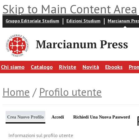
Skip to Main Content Area
Gruppo Editoriale Studium
Edizioni Studium
Marcianum Pre
Chi siamo
Catalogo
Riviste
Novità
Ebooks
Pro
Home
/
Profilo utente
Crea Nuovo Profilo
Accedi
Richiedi Una Nuova Password
Informazioni sul profilo utente