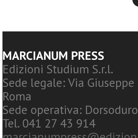
MARCIANUM PRESS
Edizioni Studium S.r.l.
Sede legale: Via Giuseppe 
Roma
Sede operativa: Dorsoduro
Tel. 041 27 43 914
marcianumpress@edizioni