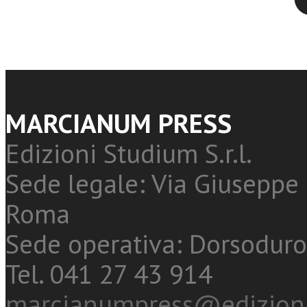
MARCIANUM PRESS
Edizioni Studium S.r.l.
Sede legale: Via Giuseppe 
Roma
Sede operativa: Dorsoduro
Tel. 041 27 43 914
marcianumpress@edizioni