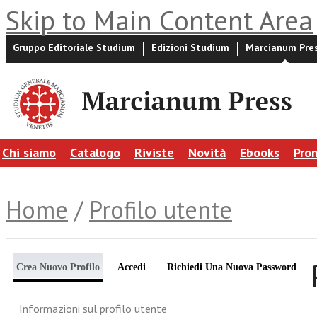
Skip to Main Content Area
Gruppo Editoriale Studium
Edizioni Studium
Marcianum Pre
Chi siamo
Catalogo
Riviste
Novità
Ebooks
Pro
Home
/
Profilo utente
Crea Nuovo Profilo
Accedi
Richiedi Una Nuova Password
Informazioni sul profilo utente