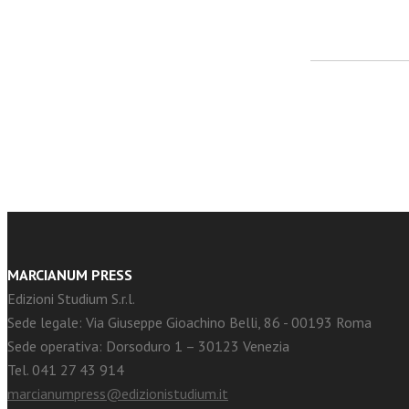
facebook
Twitter
MARCIANUM PRESS
Edizioni Studium S.r.l.
Sede legale: Via Giuseppe Gioachino Belli, 86 - 00193 Roma
Sede operativa: Dorsoduro 1 – 30123 Venezia
Tel. 041 27 43 914
marcianumpress@edizionistudium.it