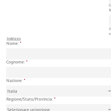
G
I
U
s
Indirizzo
Nome:
*
Cognome:
*
Nazione:
*
Regione/Stato/Provincia:
*