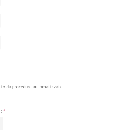
iato da procedure automatizzate
?:
*