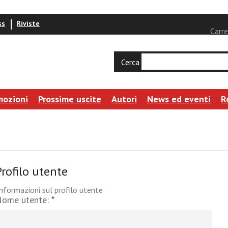
ss
Riviste
Carre
Cerca
mozioni
Prossime uscite
Autori
News ed eventi
R
Profilo utente
nformazioni sul profilo utente
Nome utente:
*