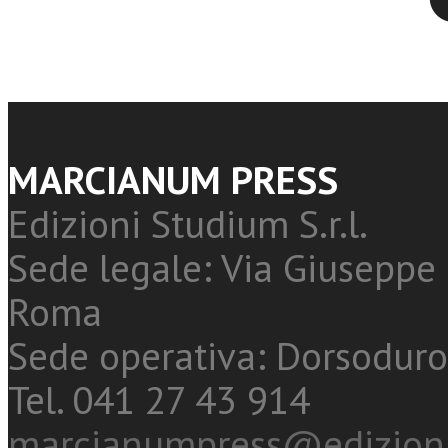
MARCIANUM PRESS
Edizioni Studium S.r.l.
Sede legale: Via Giuseppe 
Roma
Sede operativa: Dorsoduro
Tel. 041 27 43 914
marcianumpress@edizioni