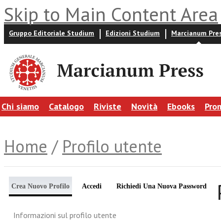
Skip to Main Content Area
Gruppo Editoriale Studium
Edizioni Studium
Marcianum Pre
Chi siamo
Catalogo
Riviste
Novità
Ebooks
Pro
Home
/
Profilo utente
Crea Nuovo Profilo
Accedi
Richiedi Una Nuova Password
Informazioni sul profilo utente