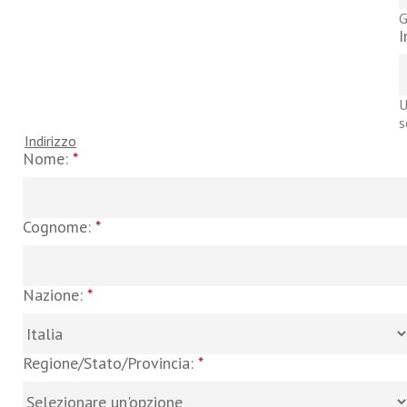
G
I
U
s
Indirizzo
Nome:
*
Cognome:
*
Nazione:
*
Regione/Stato/Provincia:
*