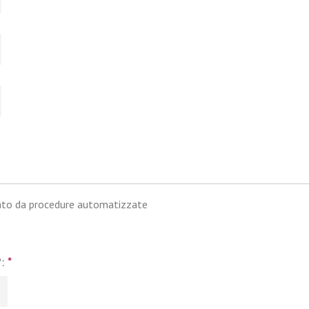
iato da procedure automatizzate
?:
*