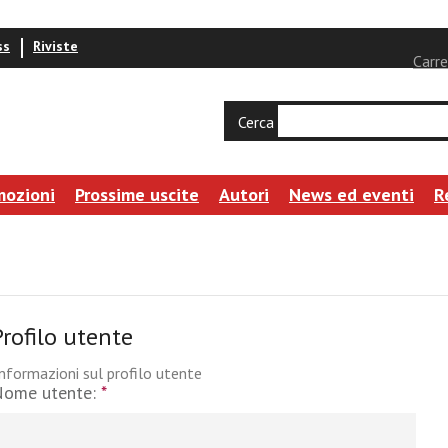
ss
Riviste
Carre
Cerca
mozioni
Prossime uscite
Autori
News ed eventi
R
Profilo utente
nformazioni sul profilo utente
Nome utente:
*