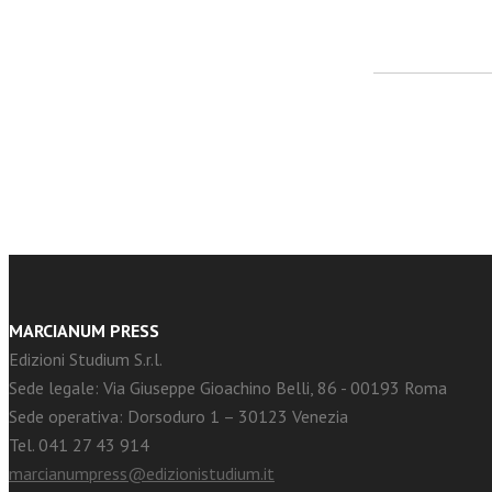
facebook
Twitter
MARCIANUM PRESS
Edizioni Studium S.r.l.
Sede legale: Via Giuseppe Gioachino Belli, 86 - 00193 Roma
Sede operativa: Dorsoduro 1 – 30123 Venezia
Tel. 041 27 43 914
marcianumpress@edizionistudium.it