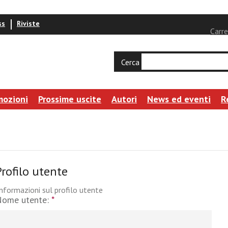
ss
Riviste
Carre
Cerca
mozioni
Prossime uscite
Autori
News ed eventi
R
Profilo utente
nformazioni sul profilo utente
Nome utente:
*