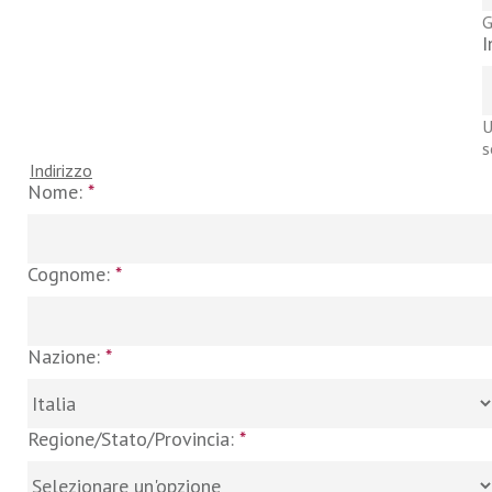
G
I
U
s
Indirizzo
Nome:
*
Cognome:
*
Nazione:
*
Regione/Stato/Provincia:
*