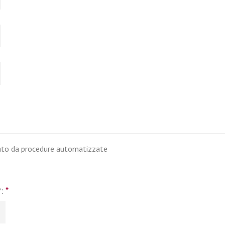
iato da procedure automatizzate
?:
*