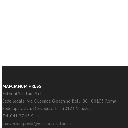
facebook
Twitter
MARCIANUM PRESS
Edizioni Studium S.r.l.
Sede legale: Via Giuseppe Gioachino Belli, 86 - 00193 Roma
Sede operativa: Dorsoduro 1 – 30123 Venezia
Tel. 041 27 43 914
marcianumpress@edizionistudium.it