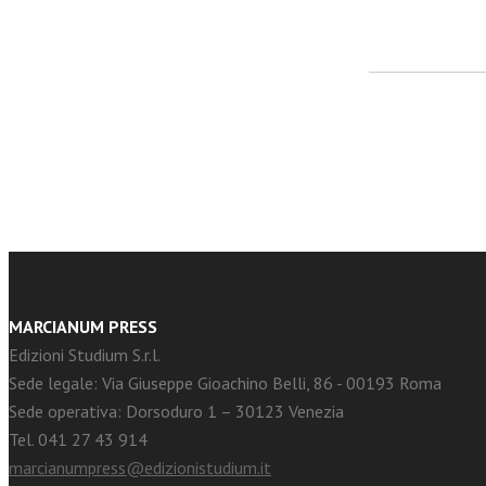
facebook
Twitter
MARCIANUM PRESS
Edizioni Studium S.r.l.
Sede legale: Via Giuseppe Gioachino Belli, 86 - 00193 Roma
Sede operativa: Dorsoduro 1 – 30123 Venezia
Tel. 041 27 43 914
marcianumpress@edizionistudium.it