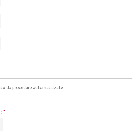
iato da procedure automatizzate
?:
*