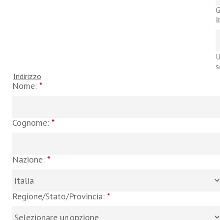
G
I
U
s
Indirizzo
Nome:
*
Cognome:
*
Nazione:
*
Regione/Stato/Provincia:
*