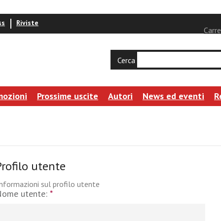
ss
Riviste
Carre
Cerca
mozioni
Prossime uscite
Autori
News ed eventi
R
Profilo utente
nformazioni sul profilo utente
Nome utente:
*