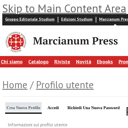
Skip to Main Content Area
Gruppo Editoriale Studium
Edizioni Studium
Marcianum Pre
Chi siamo
Catalogo
Riviste
Novità
Ebooks
Pro
Home
/
Profilo utente
Crea Nuovo Profilo
Accedi
Richiedi Una Nuova Password
Informazioni sul profilo utente