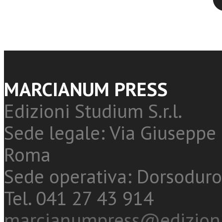
MARCIANUM PRESS
Edizioni Studium S.r.l.
Sede legale: Via Giuseppe 
Roma
Sede operativa: Dorsoduro
Tel. 041 27 43 914
marcianumpress@edizioni