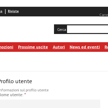
ss
Riviste
Carre
Cerca
mozioni
Prossime uscite
Autori
News ed eventi
R
Profilo utente
nformazioni sul profilo utente
Nome utente:
*