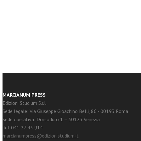
facebook
Twitter
MARCIANUM PRESS
Edizioni Studium S.r.l.
Sede legale: Via Giuseppe Gioachino Belli, 86 - 00193 Roma
Sede operativa: Dorsoduro 1 – 30123 Venezia
Tel. 041 27 43 914
marcianumpress@edizionistudium.it