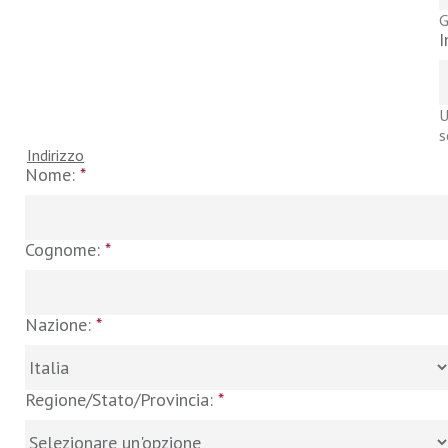
G
I
U
s
Indirizzo
Nome:
*
Cognome:
*
Nazione:
*
Regione/Stato/Provincia:
*