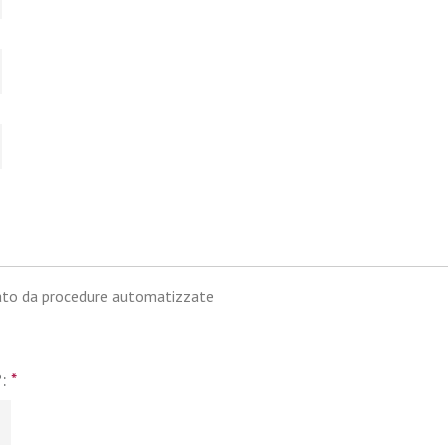
iato da procedure automatizzate
?:
*