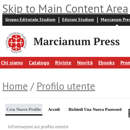
Skip to Main Content Area
Gruppo Editoriale Studium
Edizioni Studium
Marcianum Pre
Chi siamo
Catalogo
Riviste
Novità
Ebooks
Pro
Home
/
Profilo utente
Crea Nuovo Profilo
Accedi
Richiedi Una Nuova Password
Informazioni sul profilo utente