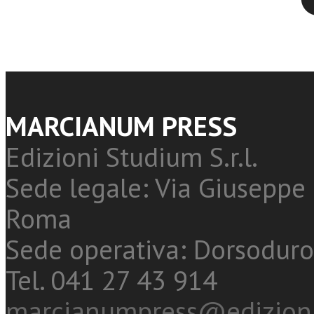
MARCIANUM PRESS
Edizioni Studium S.r.l.
Sede legale: Via Giuseppe 
Roma
Sede operativa: Dorsoduro
Tel. 041 27 43 914
marcianumpress@edizioni