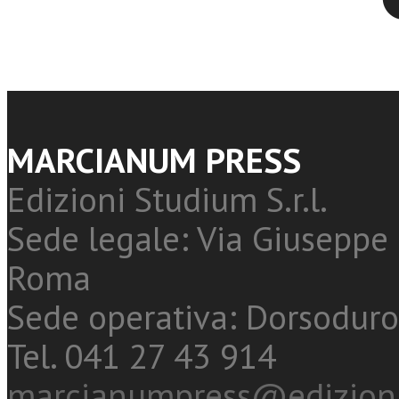
MARCIANUM PRESS
Edizioni Studium S.r.l.
Sede legale: Via Giuseppe 
Roma
Sede operativa: Dorsoduro
Tel. 041 27 43 914
marcianumpress@edizioni