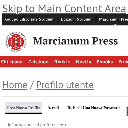
Skip to Main Content Area
Gruppo Editoriale Studium
Edizioni Studium
Marcianum Pre
Chi siamo
Catalogo
Riviste
Novità
Ebooks
Pro
Home
/
Profilo utente
Crea Nuovo Profilo
Accedi
Richiedi Una Nuova Password
Informazioni sul profilo utente