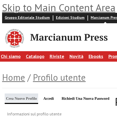
Skip to Main Content Area
Gruppo Editoriale Studium
Edizioni Studium
Marcianum Pre
Chi siamo
Catalogo
Riviste
Novità
Ebooks
Pro
Home
/
Profilo utente
Crea Nuovo Profilo
Accedi
Richiedi Una Nuova Password
Informazioni sul profilo utente