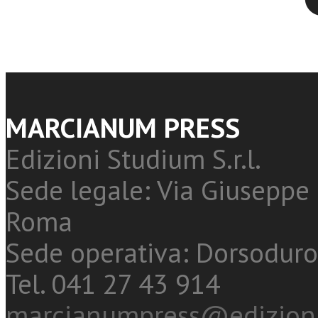
MARCIANUM PRESS
Edizioni Studium S.r.l.
Sede legale: Via Giuseppe 
Roma
Sede operativa: Dorsoduro
Tel. 041 27 43 914
marcianumpress@edizioni