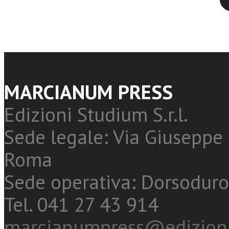
MARCIANUM PRESS
Edizioni Studium S.r.l.
Sede legale: Via Giuseppe 
Roma
Sede operativa: Dorsoduro
Tel. 041 27 43 914
marcianumpress@edizioni