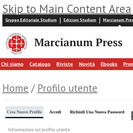
Skip to Main Content Area
Gruppo Editoriale Studium
Edizioni Studium
Marcianum Pre
Chi siamo
Catalogo
Riviste
Novità
Ebooks
Pro
Home
/
Profilo utente
Crea Nuovo Profilo
Accedi
Richiedi Una Nuova Password
Informazioni sul profilo utente