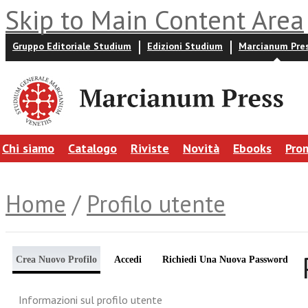
Skip to Main Content Area
Gruppo Editoriale Studium
Edizioni Studium
Marcianum Pre
Chi siamo
Catalogo
Riviste
Novità
Ebooks
Pro
Home
/
Profilo utente
Crea Nuovo Profilo
Accedi
Richiedi Una Nuova Password
Informazioni sul profilo utente