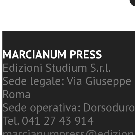
MARCIANUM PRESS
Edizioni Studium S.r.l.
Sede legale: Via Giuseppe 
Roma
Sede operativa: Dorsoduro
Tel. 041 27 43 914
marcianumpress@edizioni