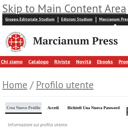
Skip to Main Content Area
Gruppo Editoriale Studium
Edizioni Studium
Marcianum Pre
Chi siamo
Catalogo
Riviste
Novità
Ebooks
Pro
Home
/
Profilo utente
Crea Nuovo Profilo
Accedi
Richiedi Una Nuova Password
Informazioni sul profilo utente