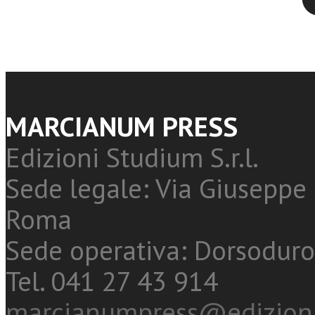
MARCIANUM PRESS
Edizioni Studium S.r.l.
Sede legale: Via Giuseppe 
Roma
Sede operativa: Dorsoduro
Tel. 041 27 43 914
marcianumpress@edizioni