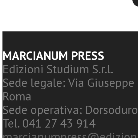
MARCIANUM PRESS
Edizioni Studium S.r.l.
Sede legale: Via Giuseppe 
Roma
Sede operativa: Dorsoduro
Tel. 041 27 43 914
marcianumpress@edizioni