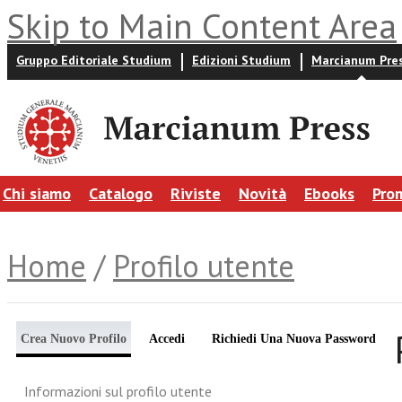
Skip to Main Content Area
Gruppo Editoriale Studium
Edizioni Studium
Marcianum Pre
Chi siamo
Catalogo
Riviste
Novità
Ebooks
Pro
Home
/
Profilo utente
Crea Nuovo Profilo
Accedi
Richiedi Una Nuova Password
Informazioni sul profilo utente