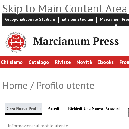
Skip to Main Content Area
Gruppo Editoriale Studium
Edizioni Studium
Marcianum Pre
Chi siamo
Catalogo
Riviste
Novità
Ebooks
Pro
Home
/
Profilo utente
Crea Nuovo Profilo
Accedi
Richiedi Una Nuova Password
Informazioni sul profilo utente