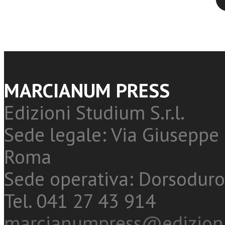
MARCIANUM PRESS
Edizioni Studium S.r.l.
Sede legale: Via Giuseppe 
Roma
Sede operativa: Dorsoduro
Tel. 041 27 43 914
marcianumpress@edizioni