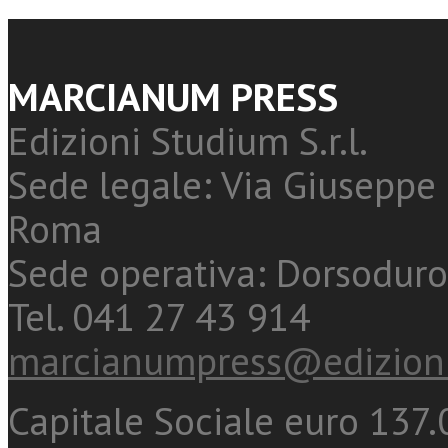
MARCIANUM PRESS
Edizioni Studium S.r.l.
Sede legale: Via Giuseppe 
Roma
Sede operativa: Dorsoduro
Tel. 041 27 43 914
marcianumpress@edizioni
Capitale Sociale euro 137.0