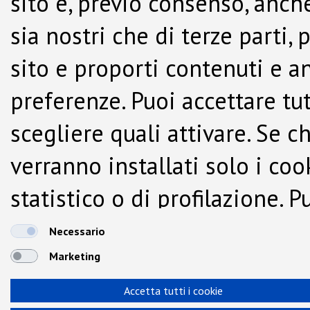
sito e, previo consenso, anche
sia nostri che di terze parti,
sito e proporti contenuti e a
preferenze. Puoi accettare tutti
scegliere quali attivare. Se c
verranno installati solo i co
statistico o di profilazione.
dalla Cookie Policy.
Necessario
Marketing
Accetta tutti i cookie