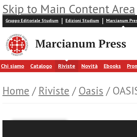
Skip to Main Content Area
Gruppo Editoriale Studium
Edizioni Studium
Marcianum Pre
Chi siamo
Catalogo
Riviste
Novità
Ebooks
Pro
Home
/
Riviste
/
Oasis
/ OASIS