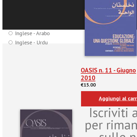
Lingue - riviste:
Italiano - arabo
Francese - Arabo
Inglese - Arabo
Inglese - Urdu
OASIS n. 11 - Giugno
2010
€15.00
Aggiungi al carr
Iscriviti
per rima
sulle n