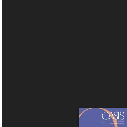
OASIS n. 3 - marz
Nemici sconosciuti. Al Q
davvero del nuovo terr
Eventi e News
Quantità
€15.00
Recensioni e Ras
Aggiungi al carrello
Sfoglia online