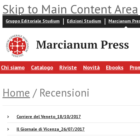
Skip to Main Content Area
Gruppo Editoriale Studium
Edizioni Studium
Marcianum Pre
Chi siamo
Catalogo
Riviste
Novità
Ebooks
Pro
Home
/ Recensioni
Corriere del Veneto_18/10/2017
Il Giornale di Vicenza_26/07/2017