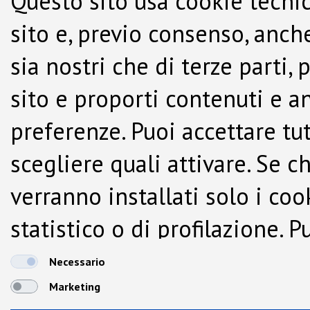
Questo sito usa cookie tecnic
sito e, previo consenso, anche
sia nostri che di terze parti,
sito e proporti contenuti e a
preferenze. Puoi accettare tutti
scegliere quali attivare. Se c
verranno installati solo i co
statistico o di profilazione.
dalla Cookie Policy.
Necessario
Marketing