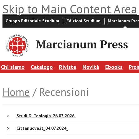
Skip to Main Content Area
Gruppo Editoriale Studium
Edizioni Studium
Marcianum Pre
Chi siamo
Catalogo
Riviste
Novità
Ebooks
Pro
Home
/ Recensioni
Studi Di Teologia_26.03.2026_
Cittanuova.it_04.07.2024_