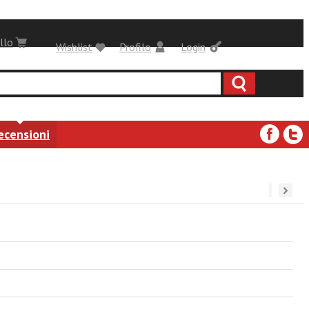
llo
Wishlist
Profilo
Login
ecensioni
››