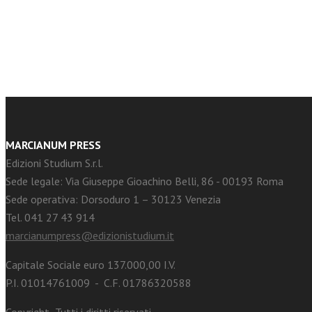
facebook
Twitter
MARCIANUM PRESS
Edizioni Studium S.r.l.
Sede legale: Via Giuseppe Gioachino Belli, 86 - 00193 Roma
Sede operativa: Dorsoduro 1 – 30123 Venezia
Tel. 041 27 43 914
marcianumpress@edizionistudium.it
Capitale Sociale euro 137.000,00 I.V.
P.I. 01014761009 - C.F. 01786320588
Copyright -Tutti i diritti riservati