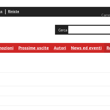
ss
Riviste
Carre
Cerca
mozioni
Prossime uscite
Autori
News ed eventi
R