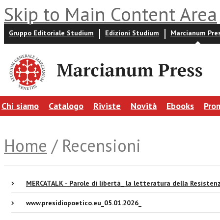
Skip to Main Content Area
Gruppo Editoriale Studium
Edizioni Studium
Marcianum Pre
Chi siamo
Catalogo
Riviste
Novità
Ebooks
Pro
Home
/ Recensioni
MERCATALK - Parole di libertà_ la letteratura della Resiste
www.presidiopoetico.eu_05.01.2026_