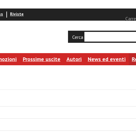
ss
Riviste
Carre
Cerca
mozioni
Prossime uscite
Autori
News ed eventi
R