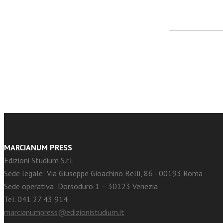
facebook
Twitter
MARCIANUM PRESS
Edizioni Studium S.r.l.
Sede legale: Via Giuseppe Gioachino Belli, 86 - 00193 Roma
Sede operativa: Dorsoduro 1 – 30123 Venezia
Tel. 041 27 43 914
marcianumpress@edizionistudium.it