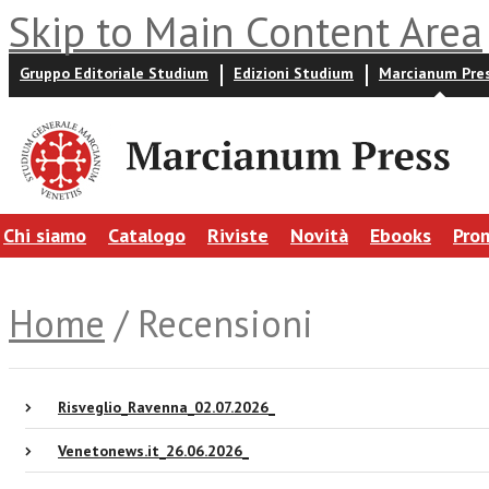
Skip to Main Content Area
Gruppo Editoriale Studium
Edizioni Studium
Marcianum Pre
Chi siamo
Catalogo
Riviste
Novità
Ebooks
Pro
Home
/ Recensioni
Risveglio_Ravenna_02.07.2026_
Venetonews.it_26.06.2026_