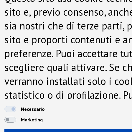
sito e, previo consenso, anche
sia nostri che di terze parti,
sito e proporti contenuti e a
preferenze. Puoi accettare tutti
scegliere quali attivare. Se c
verranno installati solo i co
statistico o di profilazione.
dalla Cookie Policy.
Necessario
Marketing