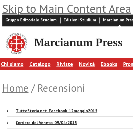
Skip to Main Content Area
Gruppo Editoriale Studium
Edizioni Studium
Marcianum Pre
Chi siamo
Catalogo
Riviste
Novità
Ebooks
Pro
Home
/ Recensioni
TuttoStoria.net_Facebook_12maggio2015
Corriere del Veneto_09/04/2015