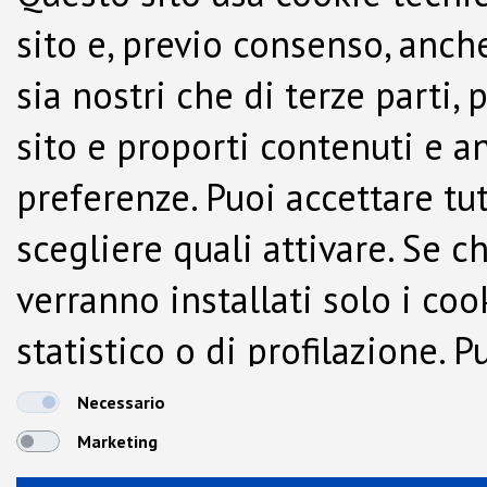
sito e, previo consenso, anche
sia nostri che di terze parti,
sito e proporti contenuti e a
preferenze. Puoi accettare tutti
scegliere quali attivare. Se c
verranno installati solo i co
statistico o di profilazione.
dalla Cookie Policy.
Necessario
Marketing