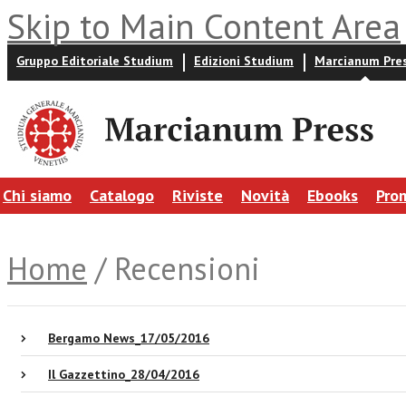
Skip to Main Content Area
Gruppo Editoriale Studium
Edizioni Studium
Marcianum Pre
Chi siamo
Catalogo
Riviste
Novità
Ebooks
Pro
Home
/ Recensioni
Bergamo News_17/05/2016
Il Gazzettino_28/04/2016