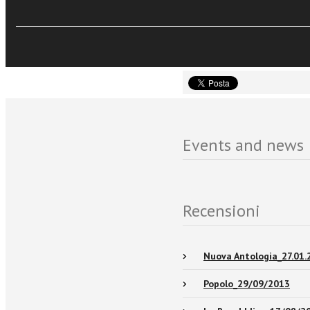
Sfoglia online
Congregazione di Propag
narrati, conferisce tratt
autorevolezza alla sua 
Events and news
Recensioni
Nuova Antologia_27.01.
Popolo_29/09/2013