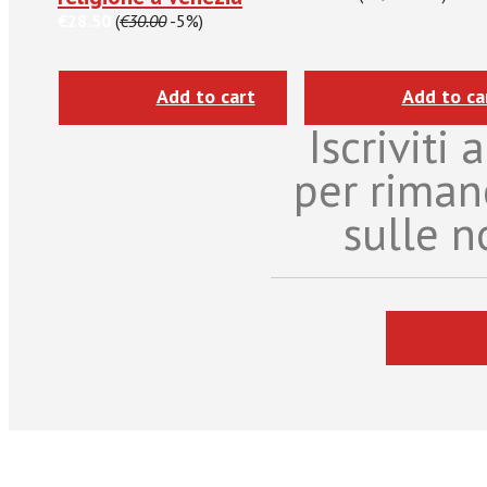
€28.50
(
€30.00
-5%)
Add to cart
Add to ca
Iscriviti
per riman
sulle n