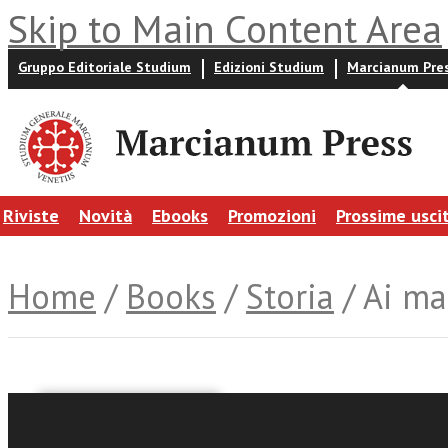
Skip to Main Content Area
Gruppo Editoriale Studium
Edizioni Studium
Marcianum Pre
Riviste
Novità
Ebooks
Promozioni
Prossime usci
Home
/
Books
/
Storia
/ Ai ma
Bruno Fabio Pighin