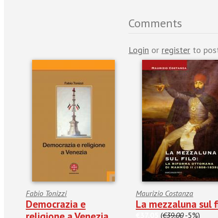
Comments
Login
or
register
to pos
Fabio Tonizzi
Maurizio Costanza
Democrazia e
La mezzaluna sul f
religione a Venezia
€37.05
(
€39.00
-5%)