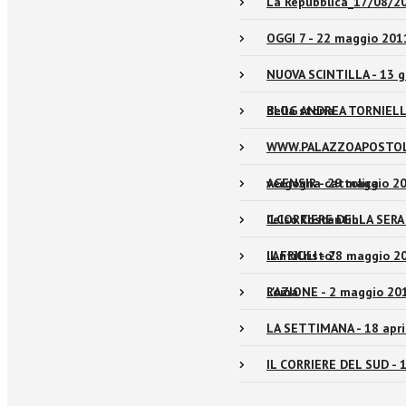
La Repubblica_17/08/2
OGGI 7 - 22 maggio 2011
NUOVA SCINTILLA - 13 gi
della storia
BLOG ANDREA TORNIELLI 
WWW.PALAZZOAPOSTOLICO
vergogna cattolica
AGENSIR - 29 maggio 201
Celso Costantini
ILCORRIERE DELLA SERA -
l'AntiCristo"
IL FRIULI - 28 maggio 20
Roma
L'AZIONE - 2 maggio 201
LA SETTIMANA - 18 april
IL CORRIERE DEL SUD - 1