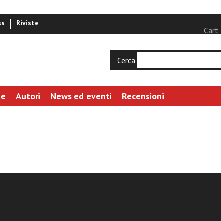
ss
Riviste
Cart
Cerca
te
Autori
News ed eventi
Recensioni