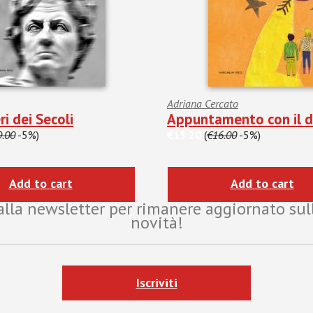
Adriana Cercato
ri dei Secoli
Appuntamento con il d
9.00
-5%)
€15.20
(
€16.00
-5%)
Add to cart
Add to cart
i alla newsletter per rimanere aggiornato sul
novità!
Iscriviti