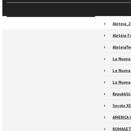
Sfoglia online
Radici C
Aleteia_
Aleteia 
AleteiaT
La Nuova
La Nuova
La Nuova
Repubbli
Secolo X
AMERICA 
ROMASET