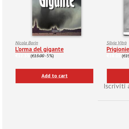
Nicola Borin
Silvia Vitrò
L'orma del gigante
Prigionie
€12.35
(
€13.00
-5%)
€18.05
(
€1
Add to cart
Iscrivit