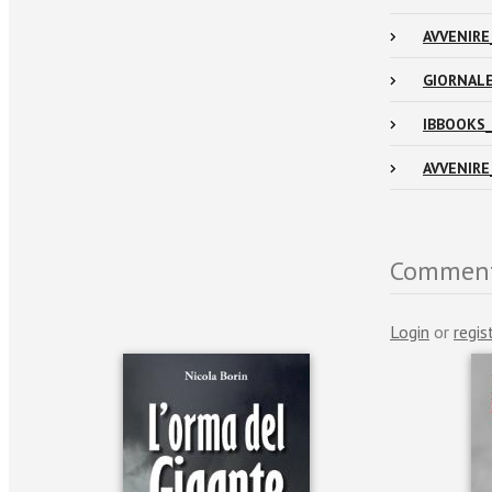
AVVENIRE
GIORNALE
IBBOOKS_3
AVVENIRE
Commen
Login
or
regis