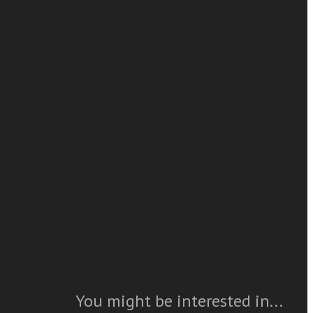
Sergei Tseytlin
Nato a Mosca nel 1971 ed è cresciuto a
New York. Autore di tre cicli di poesie e di
 ottomana
racconti, da diversi anni vive in Italia.
lia della
tica isola non
ontrarono due
read more
Caratteristiche
Year
: 2011
Pages
: 724
ISBN
: 978-88-6512-067-5
Questo articolo è
available
You might be interested in...
››