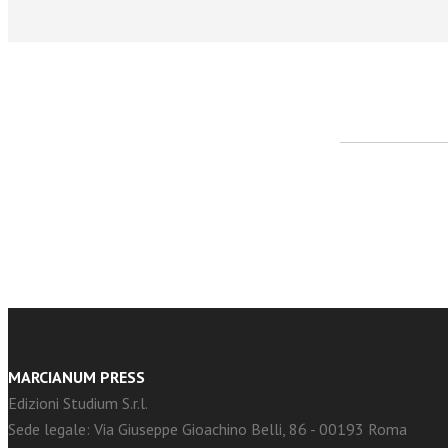
facebook
Twitter
MARCIANUM PRESS
Edizioni Studium S.r.l.
Sede legale: Via Giuseppe Gioachino Belli, 86 - 00193 Roma