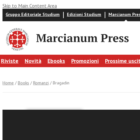
Skip to Main Content Area
Gruppo Editoriale Studium
Edizioni Studium
Marcianum Pre
Riviste
Novità
Ebooks
Promozioni
Prossime usci
Home
/
Books
/
Romanzi
/ Bragadin
Sergei Tseytlin
Bragadin