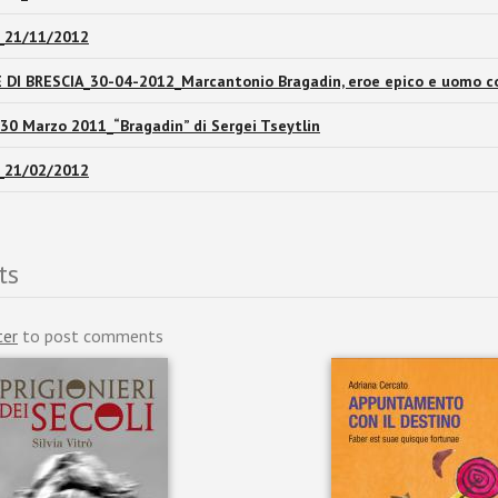
_21/11/2012
 DI BRESCIA_30-04-2012_Marcantonio Bragadin, eroe epico e uomo c
0 Marzo 2011_“Bragadin” di Sergei Tseytlin
_21/02/2012
ts
ter
to post comments