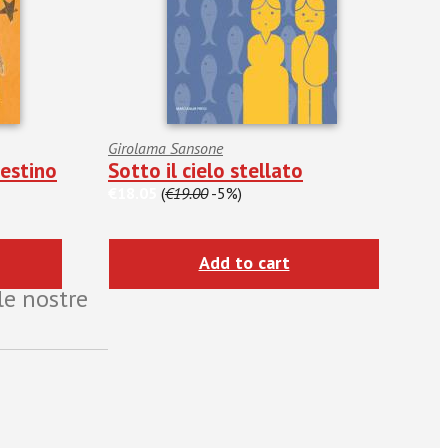
Girolama Sansone
estino
Sotto il cielo stellato
€18.05
(
€19.00
-5%)
Add to cart
le nostre