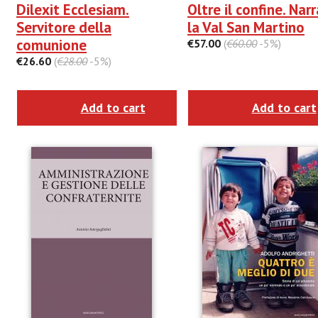
Dilexit Ecclesiam.
Oltre il confine. Nar
Servitore della
la Val San Martino
comunione
€57.00
(
€60.00
-5%)
€26.60
(
€28.00
-5%)
Add to cart
Add to cart