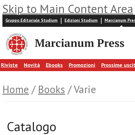
Skip to Main Content Area
Gruppo Editoriale Studium
Edizioni Studium
Marcianum Pre
Riviste
Novità
Ebooks
Promozioni
Prossime usci
Home
/
Books
/ Varie
Catalogo