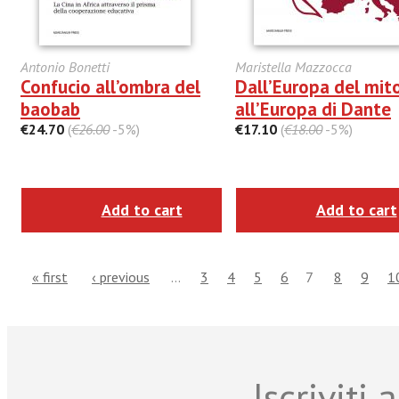
Antonio Bonetti
Maristella Mazzocca
Confucio all’ombra del
Dall’Europa del mit
baobab
all’Europa di Dante
€24.70
(
€26.00
-5%)
€17.10
(
€18.00
-5%)
Add to cart
Add to cart
« first
‹ previous
…
3
4
5
6
7
8
9
1
Iscriviti