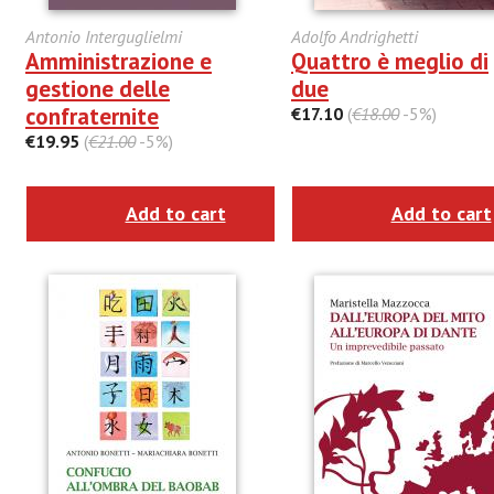
Antonio Interguglielmi
Adolfo Andrighetti
Amministrazione e
Quattro è meglio di
gestione delle
due
confraternite
€17.10
(
€18.00
-5%)
€19.95
(
€21.00
-5%)
Add to cart
Add to cart