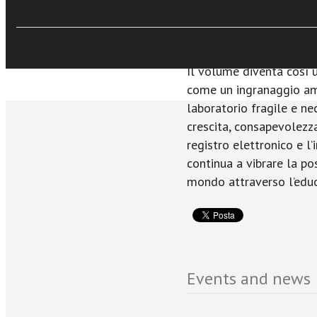
Accanto alle criticità, 
lettere affrontano temi
stile diretto, riflessiv
Il volume diventa così 
come un ingranaggio am
laboratorio fragile e ne
crescita, consapevolezza
registro elettronico e l
continua a vibrare la pos
mondo attraverso l’educ
Events and news