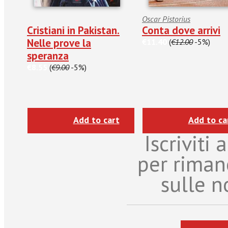
Oscar Pistorius
Cristiani in Pakistan.
Conta dove arrivi
Nelle prove la
€11.40
(
€12.00
-5%)
speranza
€8.55
(
€9.00
-5%)
Add to cart
Add to ca
Iscriviti
per riman
sulle n