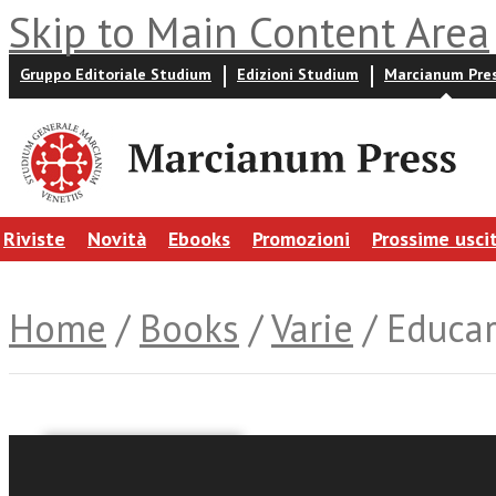
Skip to Main Content Area
Gruppo Editoriale Studium
Edizioni Studium
Marcianum Pre
Riviste
Novità
Ebooks
Promozioni
Prossime usci
Home
/
Books
/
Varie
/ Educar
Simone Billeci