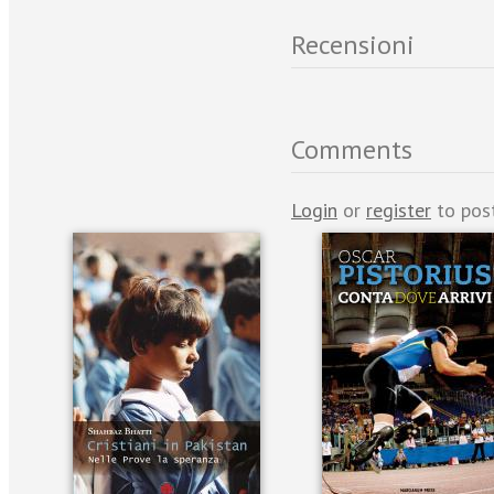
Recensioni
Comments
Login
or
register
to pos