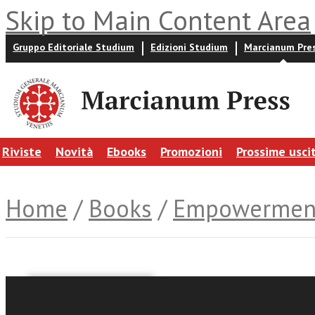
Skip to Main Content Area
Gruppo Editoriale Studium
Edizioni Studium
Marcianum Pre
Riviste
Novità
Ebooks
Promozioni
Prossime usci
Home
/
Books
/
Empowermen
Matteo Rampin