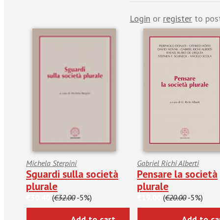
Login
or
register
to pos
Michela Sterpini
Gabriel Richi Alberti
Sguardi sulla società
Pensare la società
plurale
plurale
€30.40
(
€32.00
-5%)
€19.00
(
€20.00
-5%)
Add to cart
Add to ca