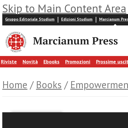
Skip to Main Content Area
Gruppo Editoriale Studium
Edizioni Studium
Marcianum Pre
Riviste
Novità
Ebooks
Promozioni
Prossime usci
Home
/
Books
/
Empowermen
a cura di