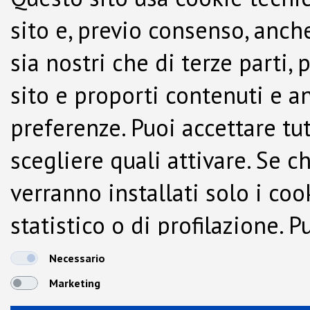
sito e, previo consenso, anche
sia nostri che di terze parti,
sito e proporti contenuti e a
preferenze. Puoi accettare tutti
scegliere quali attivare. Se c
verranno installati solo i co
statistico o di profilazione.
dalla Cookie Policy.
Necessario
Marketing