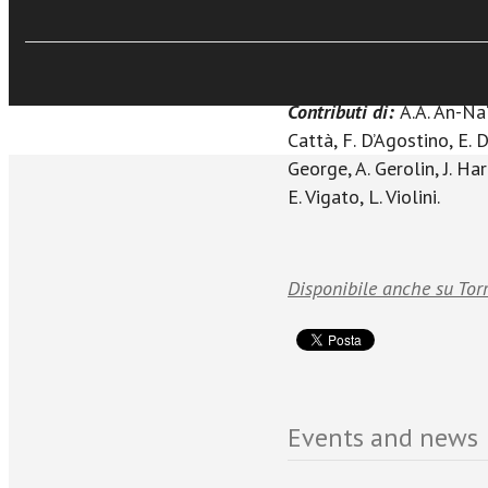
Sfoglia online
ineluttabilmente plurale
A cura di Andrea Pin
Contributi di:
A.A. An-Na‘
Cattà, F. D’Agostino, E. D
George, A. Gerolin, J. Har
E. Vigato, L. Violini.
Disponibile anche su Tor
Events and news