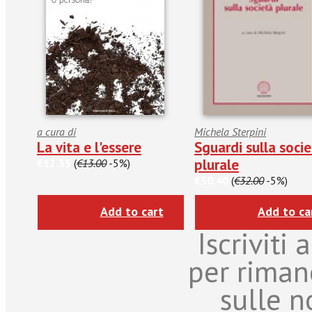
a cura di
Michela Sterpini
La vita e l'essere
Sguardi sulla soci
plurale
€12.35
(
€13.00
-5%)
€30.40
(
€32.00
-5%)
Add to cart
Add to ca
Iscriviti
per riman
sulle n