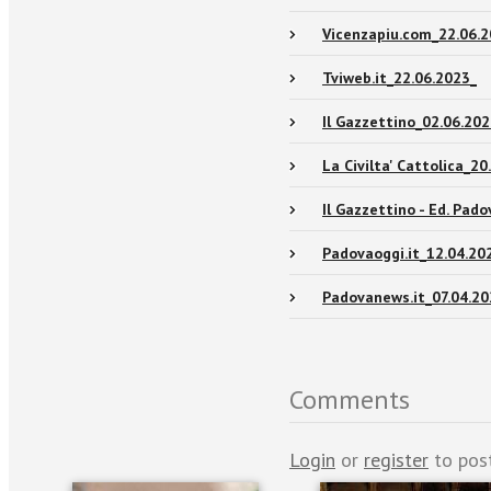
Vicenzapiu.com_22.06.2
Tviweb.it_22.06.2023_
Il Gazzettino_02.06.202
La Civilta' Cattolica_20
Il Gazzettino - Ed. Pad
Padovaoggi.it_12.04.20
Padovanews.it_07.04.20
Comments
Login
or
register
to pos