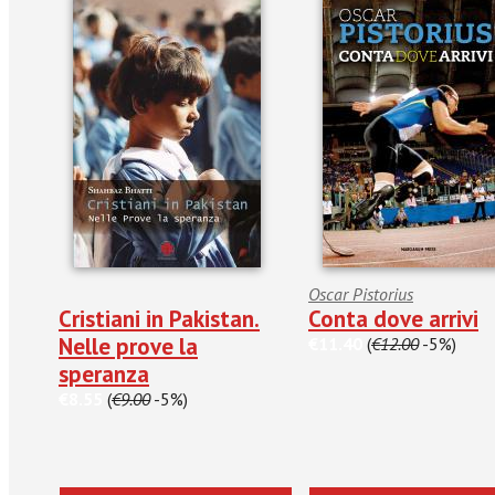
Oscar Pistorius
Cristiani in Pakistan.
Conta dove arrivi
Nelle prove la
€11.40
(
€12.00
-5%)
speranza
€8.55
(
€9.00
-5%)