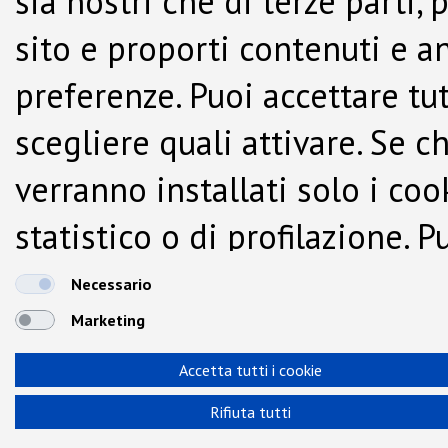
sia nostri che di terze parti,
sito e proporti contenuti e a
preferenze. Puoi accettare tutti
scegliere quali attivare. Se c
verranno installati solo i co
statistico o di profilazione.
dalla Cookie Policy.
Necessario
Marketing
Accetta tutti i cookie
Rifiuta tutti