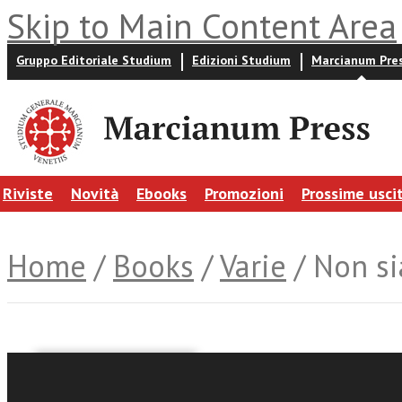
Skip to Main Content Area
Gruppo Editoriale Studium
Edizioni Studium
Marcianum Pre
Riviste
Novità
Ebooks
Promozioni
Prossime usci
Home
/
Books
/
Varie
/ Non s
Giorgio Bido