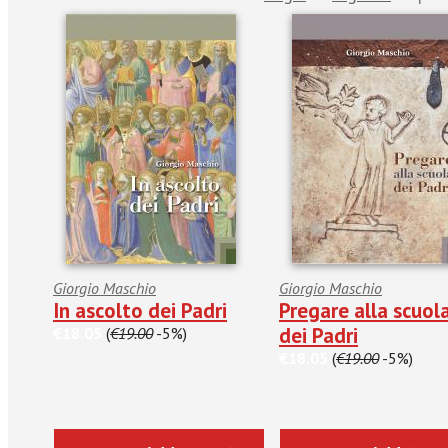
Giorgio Maschio
Giorgio Maschio
In ascolto dei Padri
Pregare alla scuol
dei Padri
€18.05
(
€19.00
-5%)
€18.05
(
€19.00
-5%)