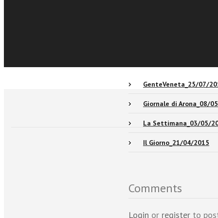
Events and news
Sfoglia online
Recensioni
GenteVeneta_25/07/20
Giornale di Arona_08/0
La Settimana_03/05/2
Il Giorno_21/04/2015
Comments
Login
or
register
to pos