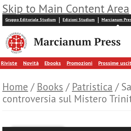
Skip to Main Content Area
Gruppo Editoriale Studium
Edizioni Studium
Marcianum Pre
Riviste
Novità
Ebooks
Promozioni
Prossime usci
Home
/
Books
/
Patristica
/ Sa
controversia sul Mistero Trini