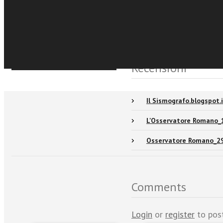
€5,99
Acquista Ebook
Events and news
Sfoglia online
Recensioni
Il Sismografo.blogspot
L'Osservatore Romano_
Osservatore Romano_2
Comments
Login
or
register
to pos