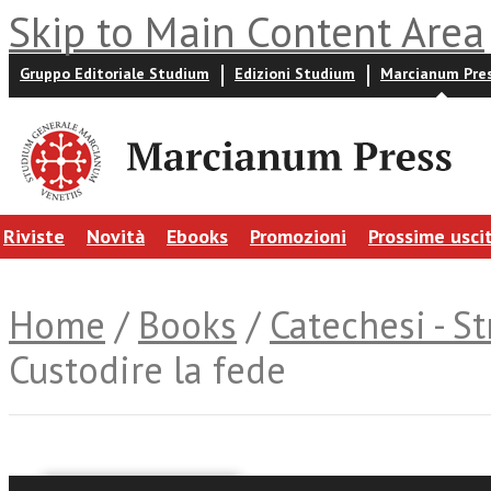
Skip to Main Content Area
Gruppo Editoriale Studium
Edizioni Studium
Marcianum Pre
Riviste
Novità
Ebooks
Promozioni
Prossime usci
Home
/
Books
/
Catechesi - S
Custodire la fede