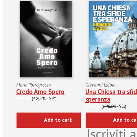
Mario Torregrossa
Giovanni Lajolo
Credo Amo Spero
Una Chiesa tra sfi
speranza
€27.55
(
€29.00
-5%)
€24.70
(
€26.00
-5%)
Add to cart
Add to ca
Iscriviti