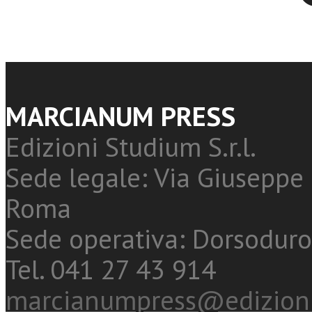
MARCIANUM PRESS
Edizioni Studium S.r.l.
Sede legale: Via Giuseppe 
Roma
Sede operativa: Dorsoduro
Tel. 041 27 43 914
marcianumpress@edizioni