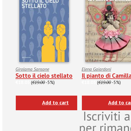
Girolama Sansone
Elena Gaiardoni
Sotto il cielo stellato
Il pianto di Camill
€18.05
(
€19.00
-5%)
€18.05
(
€19.00
-5%)
Add to cart
Add to ca
Iscriviti
per riman