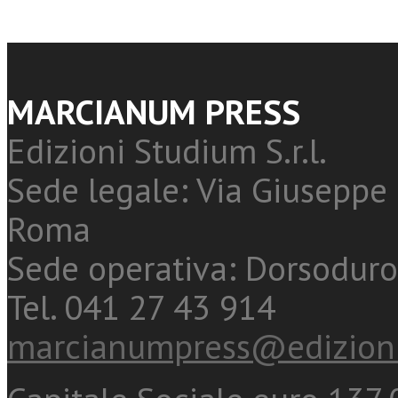
MARCIANUM PRESS
Edizioni Studium S.r.l.
Sede legale: Via Giuseppe 
Roma
Sede operativa: Dorsoduro
Tel. 041 27 43 914
marcianumpress@edizioni