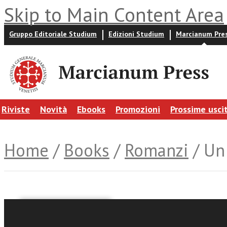
Skip to Main Content Area
Gruppo Editoriale Studium
Edizioni Studium
Marcianum Pre
Riviste
Novità
Ebooks
Promozioni
Prossime usci
Home
/
Books
/
Romanzi
/ Un 
Obi Onwuta
Cecilia Pavan