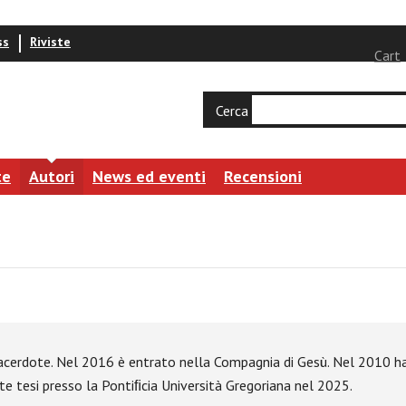
ss
Riviste
Cart
Cerca
te
Autori
News ed eventi
Recensioni
cerdote. Nel 2016 è entrato nella Compagnia di Gesù. Nel 2010 ha c
te tesi presso la Pontiﬁcia Università Gregoriana nel 2025.