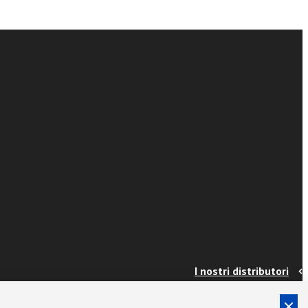
I nostri distributori
Contatti
Info e spedizioni