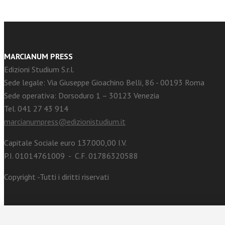
MARCIANUM PRESS
Edizioni Studium S.r.l.
Sede legale: Via Giuseppe Gioachino Belli, 86 - 00193 Roma
Sede operativa: Dorsoduro 1 – 30123 Venezia
Tel. 041 27 43 914
marcianumpress@edizionistudium.it
Capitale Sociale euro 137.000,00 I.V.
P.I. 01014761009 - C.F. 01786320588
Copyright -Tutti i diritti riservati