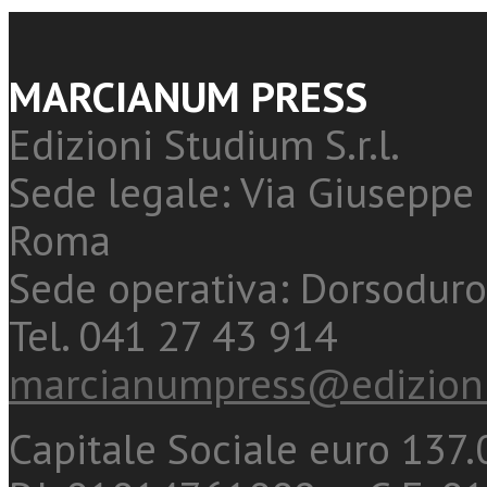
MARCIANUM PRESS
Edizioni Studium S.r.l.
Sede legale: Via Giuseppe 
Roma
Sede operativa: Dorsoduro
Tel. 041 27 43 914
marcianumpress@edizioni
Capitale Sociale euro 137.0