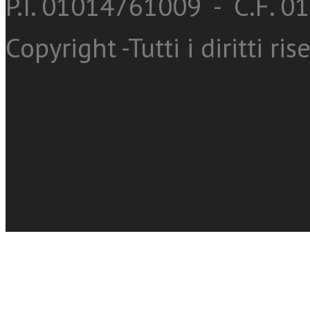
P.I. 01014761009 - C.F. 
Copyright -Tutti i diritti ris