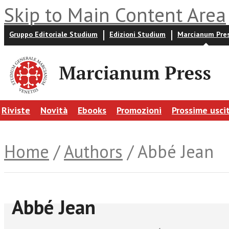
Skip to Main Content Area
Gruppo Editoriale Studium
Edizioni Studium
Marcianum Pre
Riviste
Novità
Ebooks
Promozioni
Prossime usci
Home
/
Authors
/ Abbé Jean
Abbé Jean