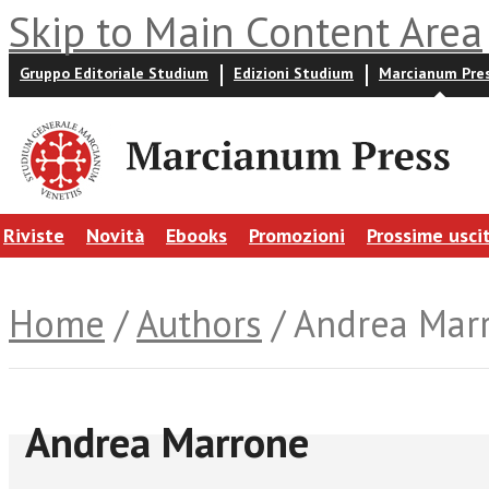
Skip to Main Content Area
Gruppo Editoriale Studium
Edizioni Studium
Marcianum Pre
Riviste
Novità
Ebooks
Promozioni
Prossime usci
Home
/
Authors
/ Andrea Mar
Andrea Marrone